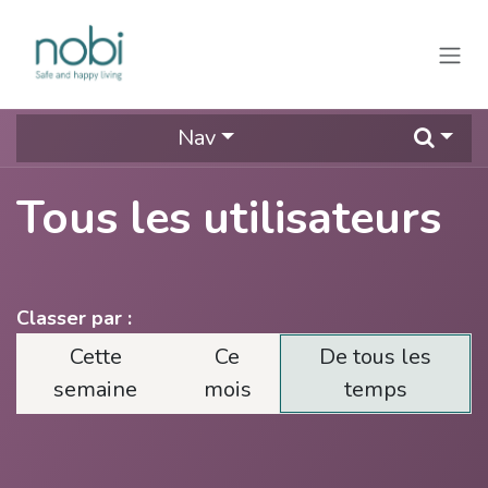
Se rendre au contenu
Nav
Tous les utilisateurs
Classer par :
Cette
Ce
De tous les
semaine
mois
temps