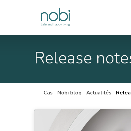
Se rendre au contenu
Solutions
Release note
Cas
Nobi blog
Actualités
Relea