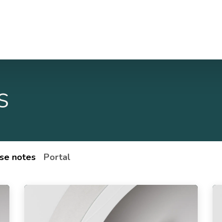
Cas
À propos de nous
Postes
Contactez-no
s
se notes
Portal