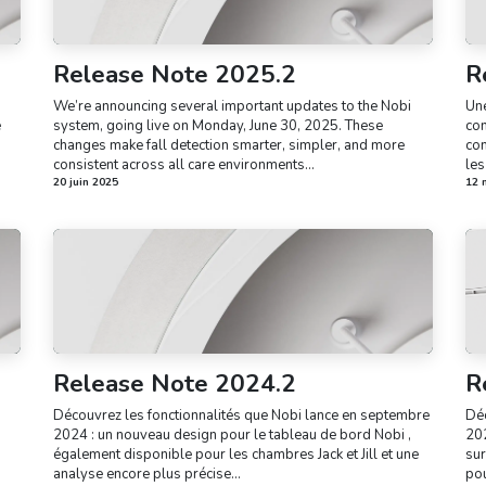
Release Note 2025.2
R
We’re announcing several important updates to the Nobi
Une
e
system, going live on Monday, June 30, 2025. These
con
changes make fall detection smarter, simpler, and more
co
consistent across all care environments...
les
20 juin 2025
12 
Release Note 2024.2
R
Découvrez les fonctionnalités que Nobi lance en septembre
Déc
2024 : un nouveau design pour le tableau de bord Nobi ,
202
également disponible pour les chambres Jack et Jill et une
sur
analyse encore plus précise...
pou