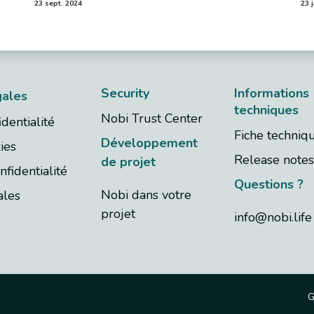
23 sept. 2024
23 
Security
Informations
gales
techniques
Nobi Trust Center
dentialité
Fiche techniq
Développement
ies
Release notes
de projet
nfidentialité
Questions ?
Nobi dans votre
les​
projet
info@nobi.life
G