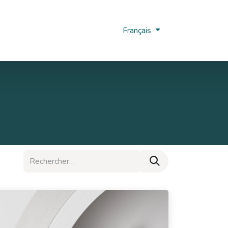
us
Nobi Hub
Français