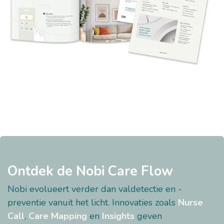
Ontdek de Nobi Care Flow
Nobi evolueert verder dan valdetectie en -
preventie vanuit het licht. Innovaties zoals
Nurse
Call
,
Care Mapping
en
Insights
geven