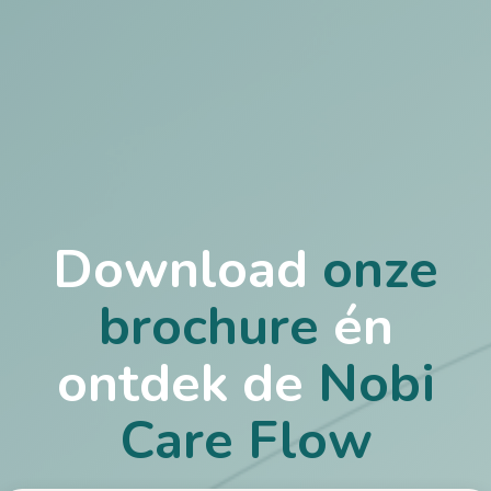
Download
onze
brochure
én
ontdek de
Nobi
Care Flow