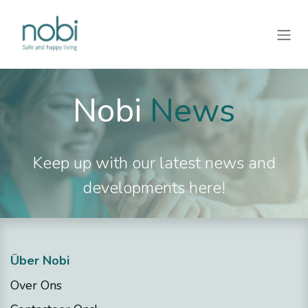
Zum Inhalt springen
Nobi
News
Keep up with our latest news and
developments here!
Über Nobi
Over Ons