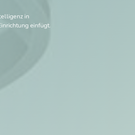
elligenz in
inrichtung einfügt.