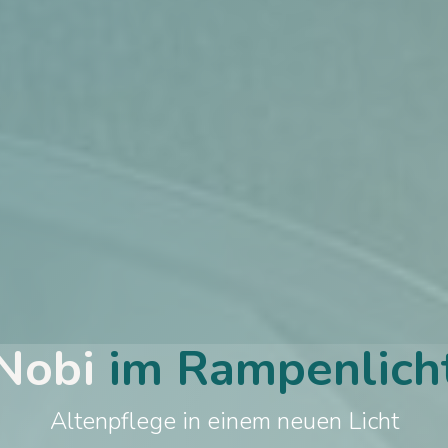
Nobi
im Rampenlich
​Altenpflege in einem neuen Licht