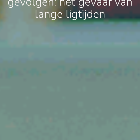
gevolgen: het gevaar van
lange ligtijden