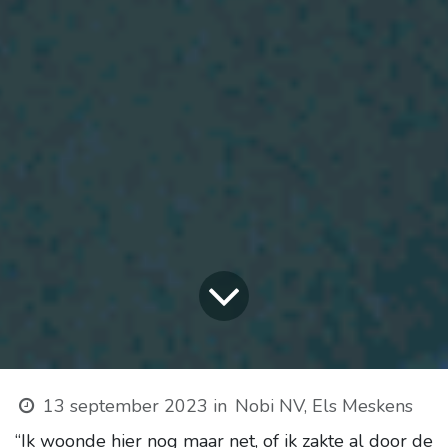
13 september 2023
in
Nobi NV, Els Meskens
“Ik woonde hier nog maar net, of ik zakte al door de