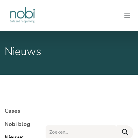
Overslaan naar inhoud
​Nieuws
​Cases
​Nobi blog
​Nieuws