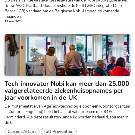
Op basis van de uitstekende resultaten van de Nobi pilootstudie in het
Britse WZC Hartland House besliste de NHS L&SC Integrated Care
Board (ICB) vandaag om de Belgische Nobi-lampen de komende
maanden...
13 mei 2024
Tech-innovator Nobi kan meer dan 25.000
valgerelateerde ziekenhuisopnames per
jaar voorkomen in de UK
De implementatie van AgeTech-technologie door een woonzorgcentum
in Cumbria (Engeland) heeft het aantal valincidenten met 84%
verminderd. Als deze resultaten landelijk worden herhaald, zou men in
de U...
Current Affairs
Fall Prevention