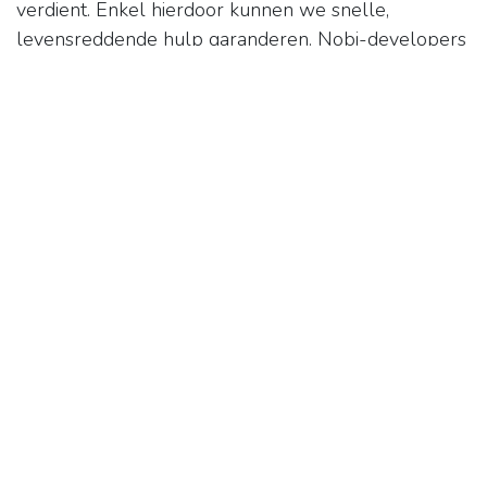
verdient. Enkel hierdoor kunnen we snelle,
levensreddende hulp garanderen. Nobi-developers
werken er om die reden dan ook hard aan om het
aantal ‘valse’ escalaties terug te brengen naar nul.
De volgende features werden geïntroduceerd
om Nobi te helpen valse alarmen tegen te gaan,
en zo alarmmoeheid te vermijden:
Nobi Checkmate
Een toepassing waar val-experts elke
mogelijke detectie anoniem valideren voor het
wordt aangegeven bij zorgpersoneel. Enkel